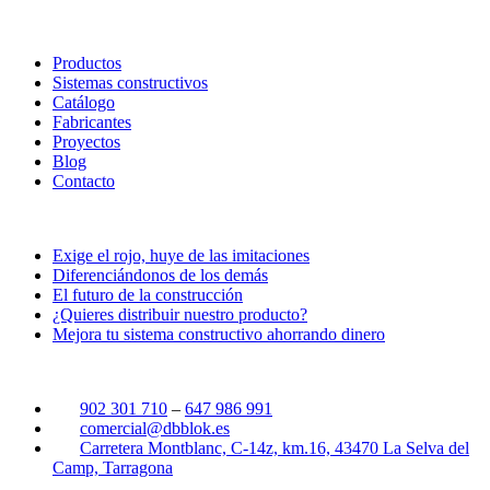
Menú
Productos
Sistemas constructivos
Catálogo
Fabricantes
Proyectos
Blog
Contacto
Últimas noticias
Exige el rojo, huye de las imitaciones
Diferenciándonos de los demás
El futuro de la construcción
¿Quieres distribuir nuestro producto?
Mejora tu sistema constructivo ahorrando dinero
Contacto
902 301 710
–
647 986 991
comercial@dbblok.es
Carretera Montblanc, C-14z, km.16, 43470 La Selva del
Camp, Tarragona