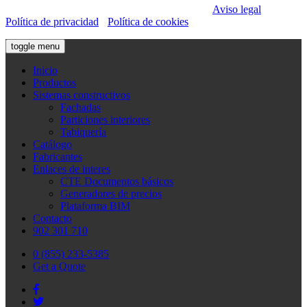
dBblok ©2019. Todos los derechos reservados.
Aviso legal
·
Política de privacidad
·
Política de cookies
toggle menu
Inicio
Productos
Sistemas constructivos
Fachadas
Particiones interiores
Tabiquería
Catálogo
Fabricantes
Enlaces de interes
CTE Documentos básicos
Generadores de precios
Plataforma BIM
Contacto
902 301 710
0 (855) 233-5385
Get a Quote