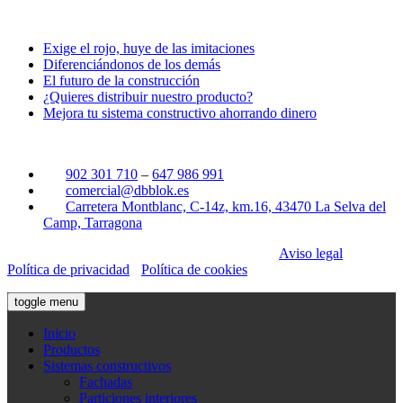
Últimas noticias
Exige el rojo, huye de las imitaciones
Diferenciándonos de los demás
El futuro de la construcción
¿Quieres distribuir nuestro producto?
Mejora tu sistema constructivo ahorrando dinero
Contacto
902 301 710
–
647 986 991
comercial@dbblok.es
Carretera Montblanc, C-14z, km.16, 43470 La Selva del
Camp, Tarragona
dBblok ©2019. Todos los derechos reservados.
Aviso legal
·
Política de privacidad
·
Política de cookies
toggle menu
Inicio
Productos
Sistemas constructivos
Fachadas
Particiones interiores