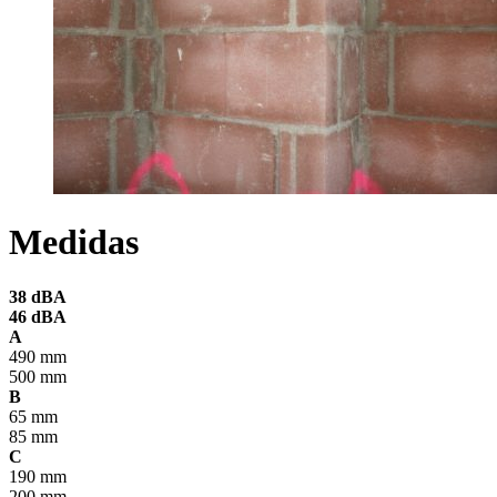
Medidas
38 dBA
46 dBA
A
490 mm
500 mm
B
65 mm
85 mm
C
190 mm
200 mm