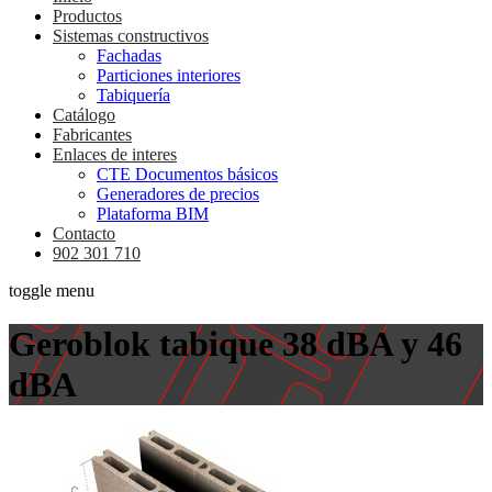
Productos
Sistemas constructivos
Fachadas
Particiones interiores
Tabiquería
Catálogo
Fabricantes
Enlaces de interes
CTE Documentos básicos
Generadores de precios
Plataforma BIM
Contacto
902 301 710
toggle menu
Geroblok tabique 38 dBA y 46
dBA